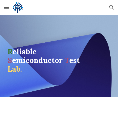
Skip to main content
Skip to navigation
R
eliable
S
emiconductor
T
est
Lab.