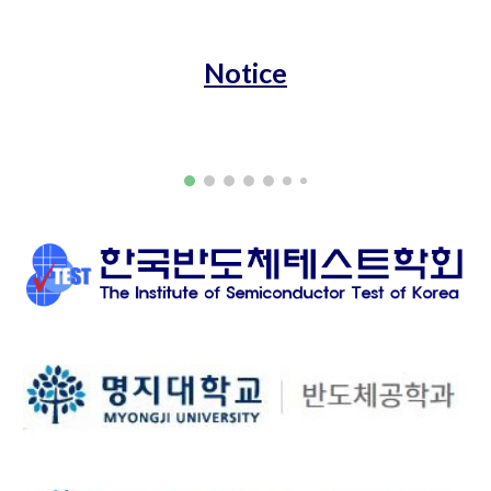
Notic
e